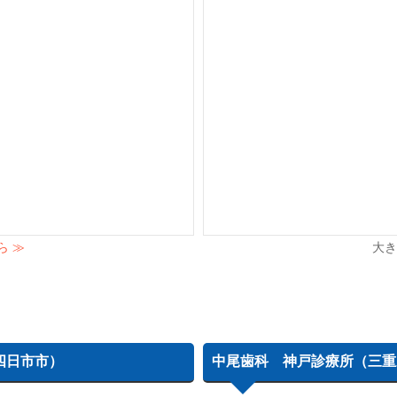
ら ≫
大き
四日市市）
中尾歯科 神戸診療所（三重