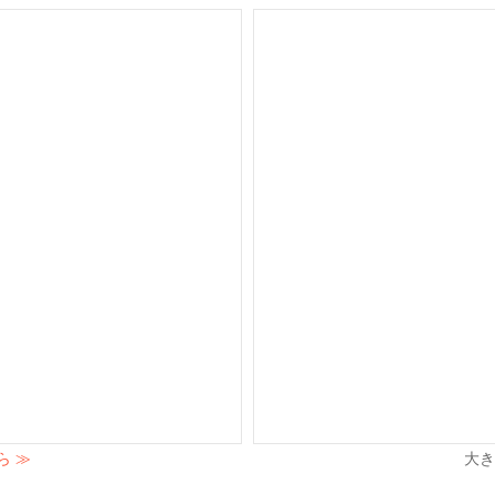
ら ≫
大き