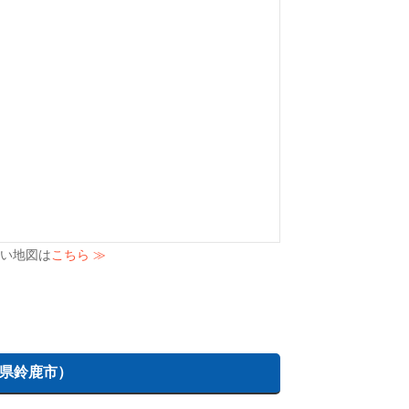
い地図は
こちら ≫
県鈴鹿市）