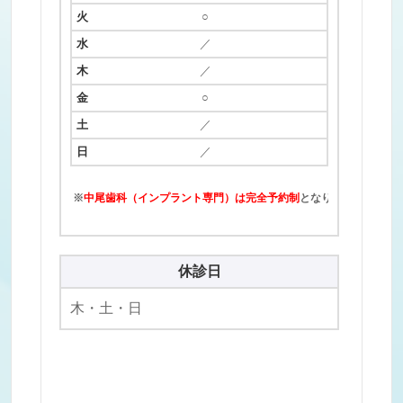
○
／
／
○
／
／
※
中尾歯科（インプラント専門）は
完全予約制
となります。
休診日
木・土・日