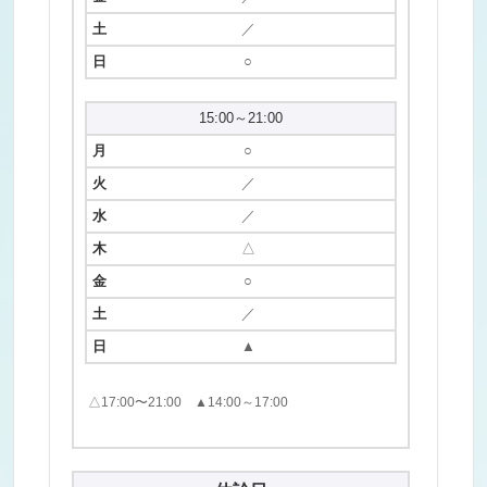
／
○
15:00～21:00
○
／
／
△
○
／
▲
△17:00〜21:00 ▲14:00～17:00