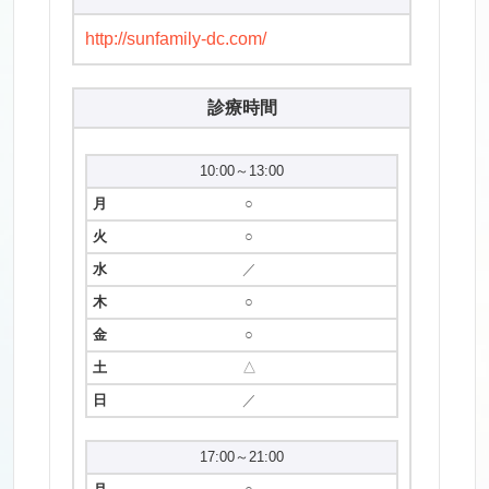
http://sunfamily-dc.com/
診療時間
10:00～13:00
○
○
／
○
○
△
／
17:00～21:00