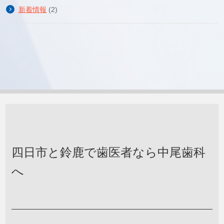
新着情報
(2)
四日市と鈴鹿で歯医者なら中尾歯科
へ